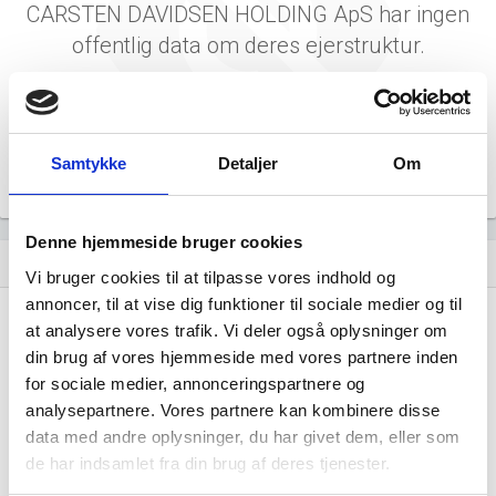
CARSTEN DAVIDSEN HOLDING ApS har ingen
offentlig data om deres ejerstruktur.
Samtykke
Detaljer
Om
Denne hjemmeside bruger cookies
Virksomhedens datterselskaber
dashboard
Vi bruger cookies til at tilpasse vores indhold og
annoncer, til at vise dig funktioner til sociale medier og til
at analysere vores trafik. Vi deler også oplysninger om
din brug af vores hjemmeside med vores partnere inden
for sociale medier, annonceringspartnere og
analysepartnere. Vores partnere kan kombinere disse
data med andre oplysninger, du har givet dem, eller som
CARSTEN DAVIDSEN HOLDING ApS har ingen
de har indsamlet fra din brug af deres tjenester.
datterselskaber.