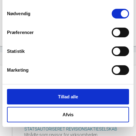
Samtykkevalg
Nødvendig
Præferencer
Statistik
Historisk udvikling af rollerne
hourglass_empty
Marketing
01. september, 2022
hourglass_full
Lars Skals
tiltrådte som likvidator.
Tillad alle
30. september, 2015
hourglass_full
Afvis
BLICHER REVISION & RÅDGIVNING
STATSAUTORISERET REVISIONSAKTIESELSKAB
tiltrådte som revisor for virksomheden.