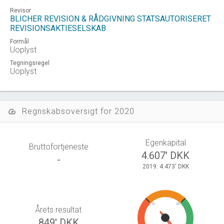
Revisor
BLICHER REVISION & RÅDGIVNING STATSAUTORISERET
REVISIONSAKTIESELSKAB
Formål
Uoplyst
Tegningsregel
Uoplyst
Regnskabsoversigt for 2020
speed
Egenkapital
Bruttofortjeneste
4.607' DKK
-
2019: 4.473' DKK
10
20
Årets resultat
849' DKK