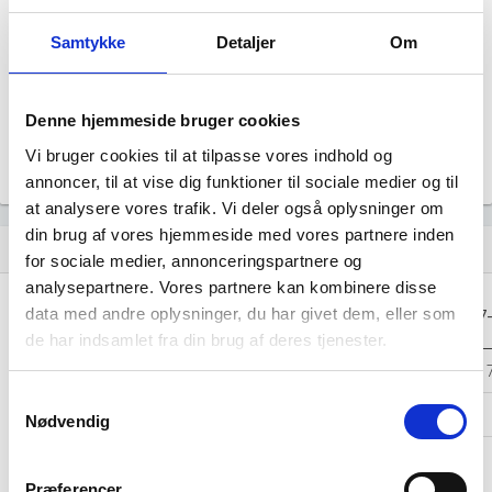
Årsrapporten 2018-12
file_download
Samtykke
Detaljer
Om
Årsrapporten 2017-12
file_download
Denne hjemmeside bruger cookies
Årsrapporten 2016-12
file_download
Vi bruger cookies til at tilpasse vores indhold og
annoncer, til at vise dig funktioner til sociale medier og til
at analysere vores trafik. Vi deler også oplysninger om
din brug af vores hjemmeside med vores partnere inden
Regnskaber
assignment
for sociale medier, annonceringspartnere og
analysepartnere. Vores partnere kan kombinere disse
Resultat i 1000
data med andre oplysninger, du har givet dem, eller som
2020-12
2019-12
2018-12
2017
DKK
de har indsamlet fra din brug af deres tjenester.
Nettoomsætning
-
-
-
Samtykkevalg
Bruttofortjeneste
-
-
-
Nødvendig
Driftsresultat
-
-
-
(EBIT)
Præferencer