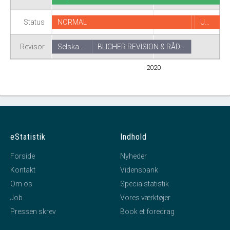
Status
NORMAL
U…
BLICHER REVISION & RÅD…
Revisor
Selska…
2020
eStatistik
Indhold
Forside
Nyheder
Kontakt
Vidensbank
Om os
Specialstatistik
Job
Vores værktøjer
Pressen skrev
Book et foredrag