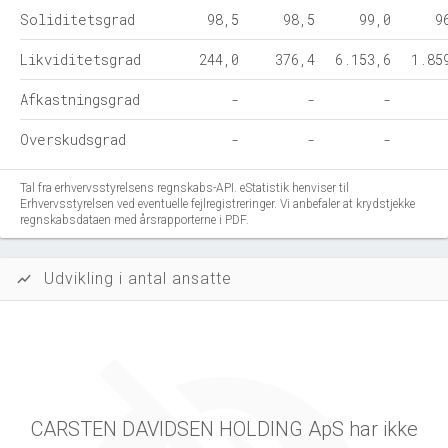
Soliditetsgrad
98,5
98,5
99,0
9
Likviditetsgrad
244,0
376,4
6.153,6
1.85
Afkastningsgrad
-
-
-
Overskudsgrad
-
-
-
Tal fra erhvervsstyrelsens regnskabs-API. eStatistik henviser til
Erhvervsstyrelsen ved eventuelle fejlregistreringer. Vi anbefaler at krydstjekke
regnskabsdataen med årsrapporterne i PDF.
Udvikling i antal ansatte
show_chart
CARSTEN DAVIDSEN HOLDING ApS har ikke