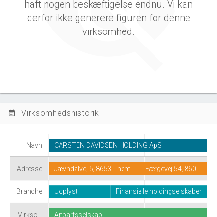
haft nogen beskæftigelse endnu. Vi kan
derfor ikke generere figuren for denne
virksomhed.
Virksomhedshistorik
event_note
Navn
CARSTEN DAVIDSEN HOLDING ApS
Adresse
Jævndalvej 5, 8653 Them
Færgevej 54, 860…
Branche
Uoplyst
Finansielle holdingselskaber
Virkso…
Anpartsselskab