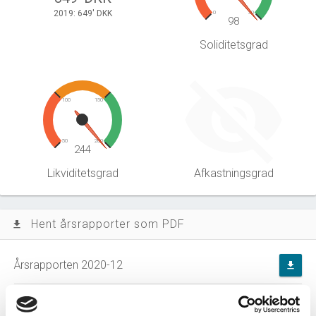
2019: 649' DKK
0
30
98
Soliditetsgrad
100
150
50
200
244
Likviditetsgrad
Afkastningsgrad
Hent årsrapporter som PDF
file_download
Årsrapporten 2020-12
file_download
Årsrapporten 2019-12
file_download