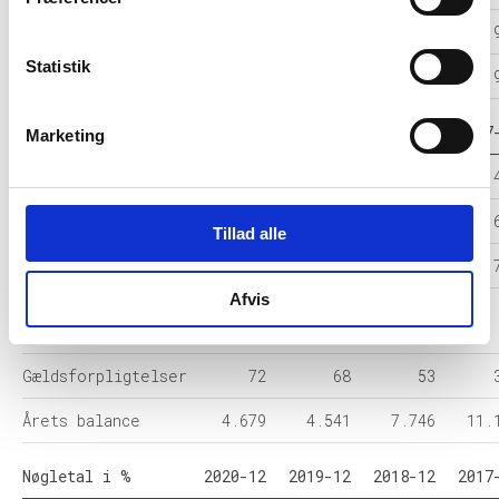
Resultat før skat
849
628
-399
Statistik
Årets Resultat
849
650
-402
Balance i 1000 DKK
2020-12
2019-12
2018-12
2017
Marketing
Anlægsaktiver
4.503
4.285
4.471
4.
Omsætningsaktiver
176
257
3.275
6.
Tillad alle
Egenkapital
4.607
4.473
7.671
10.
Afvis
Hensatte
-
0
22
forpligtelser
Gældsforpligtelser
72
68
53
Årets balance
4.679
4.541
7.746
11.
Nøgletal i %
2020-12
2019-12
2018-12
2017