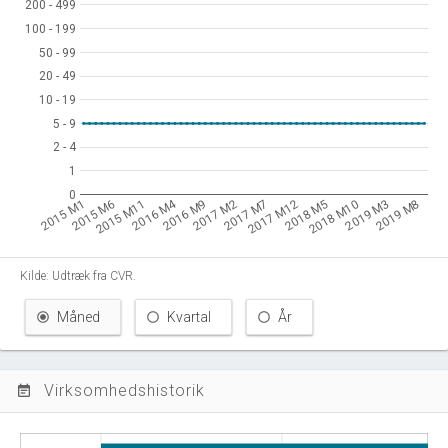
200 - 499
200 - 499
100 - 199
100 - 199
50 - 99
50 - 99
20 - 49
20 - 49
10 - 19
10 - 19
5 - 9
5 - 9
2 - 4
2 - 4
1
1
0
0
2016 M4
2015 M1
2015 M6
2015 M11
2016 M9
2017 M2
2017 M7
2017 M12
2018 M5
2018 M10
2019 M3
2019 M8
Kilde: Udtræk fra CVR.
Måned
Kvartal
År
Virksomhedshistorik
event_note