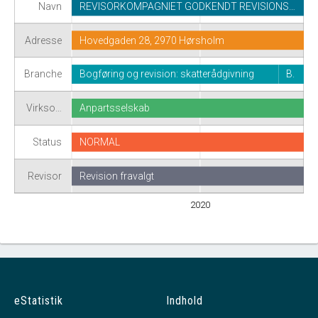
Navn
REVISORKOMPAGNIET GODKENDT REVISIONS…
Adresse
Hovedgaden 28, 2970 Hørsholm
Branche
Bogføring og revision: skatterådgivning
B.
Virkso…
Anpartsselskab
Status
NORMAL
Revisor
Revision fravalgt
2020
eStatistik
Indhold