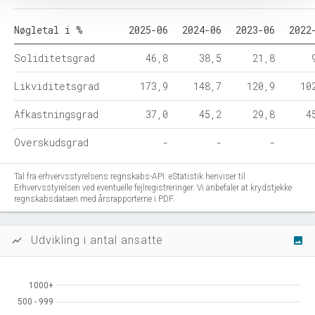
Nøgletal i %
2025-06
2024-06
2023-06
2022
Soliditetsgrad
46,8
38,5
21,8
Likviditetsgrad
173,9
148,7
120,9
10
Afkastningsgrad
37,0
45,2
29,8
4
Overskudsgrad
-
-
-
Tal fra erhvervsstyrelsens regnskabs-API. eStatistik henviser til
Erhvervsstyrelsen ved eventuelle fejlregistreringer. Vi anbefaler at krydstjekke
regnskabsdataen med årsrapporterne i PDF.
Udvikling i antal ansatte
show_chart
image
1000+
1000+
500 - 999
500 - 999