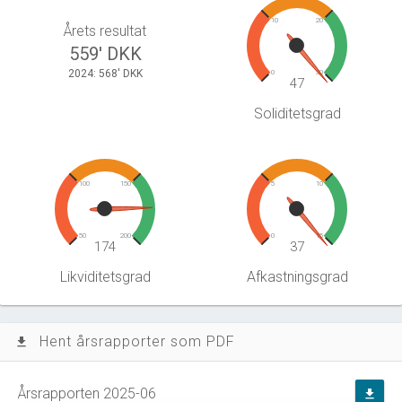
10
20
Årets resultat
559' DKK
2024: 568' DKK
0
30
47
Soliditetsgrad
100
150
5
10
50
200
0
15
174
37
Likviditetsgrad
Afkastningsgrad
Hent årsrapporter som PDF
file_download
Årsrapporten 2025-06
file_download