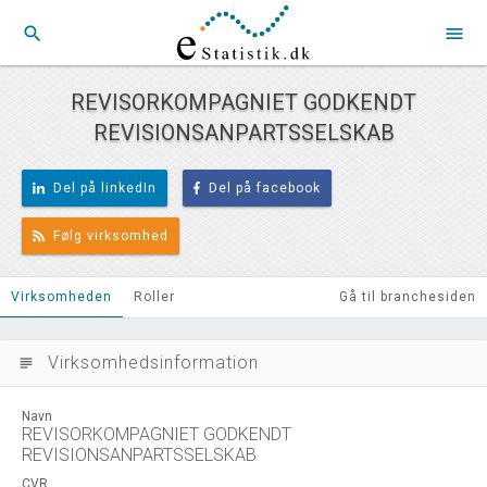
search
menu
REVISORKOMPAGNIET GODKENDT
REVISIONSANPARTSSELSKAB
Del på linkedIn
Del på facebook
Følg virksomhed
Virksomheden
Roller
Gå til branchesiden
Virksomhedsinformation
subject
Navn
REVISORKOMPAGNIET GODKENDT
REVISIONSANPARTSSELSKAB
CVR