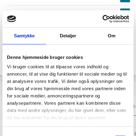
Årsrapporten 2024-06
file_download
Årsrapporten 2023-06
file_download
Samtykke
Detaljer
Om
Årsrapporten 2022-06
file_download
Denne hjemmeside bruger cookies
Årsrapporten 2021-06
file_download
Vi bruger cookies til at tilpasse vores indhold og
annoncer, til at vise dig funktioner til sociale medier og til
at analysere vores trafik. Vi deler også oplysninger om
Regnskaber
assignment
din brug af vores hjemmeside med vores partnere inden
for sociale medier, annonceringspartnere og
analysepartnere. Vores partnere kan kombinere disse
Resultat i 1000
2025-06
2024-06
2023-06
2022
DKK
data med andre oplysninger, du har givet dem, eller som
de har indsamlet fra din brug af deres tjenester.
Nettoomsætning
-
-
-
Bruttofortjeneste
3.233
3.027
2.664
2.
Samtykkevalg