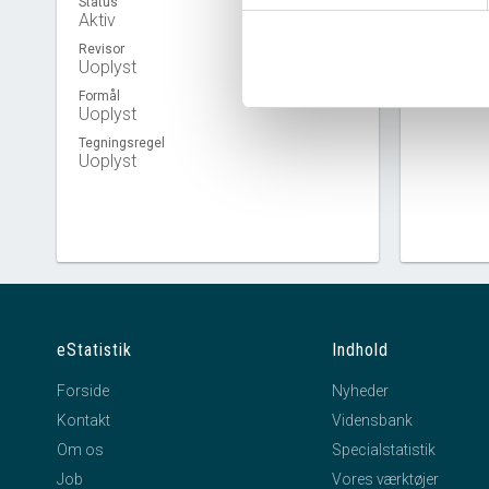
Status
Aktiv
Revisor
Virkso
Uoplyst
Formål
Uoplyst
Tegningsregel
Uoplyst
eStatistik
Indhold
Forside
Nyheder
Kontakt
Vidensbank
Om os
Specialstatistik
Job
Vores værktøjer