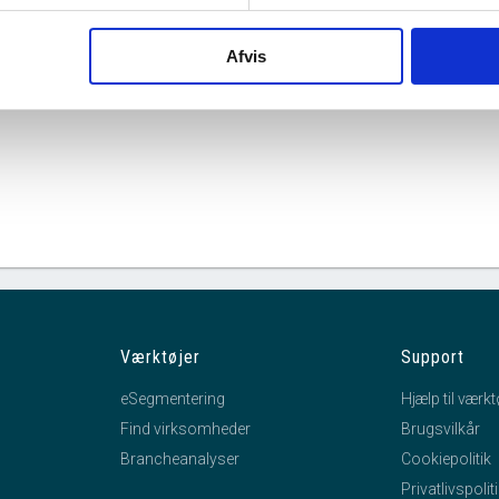
Branche
Smedning og valsning af metal samt pulvermetallurgi
mhedsform
Enkeltmandsvirksomhed
Afvis
jun. 14
jun. 21
jun. 28
jul. 5
Værktøjer
Support
eSegmentering
Hjælp til værkt
Find virksomheder
Brugsvilkår
Brancheanalyser
Cookiepolitik
Privatlivspolit