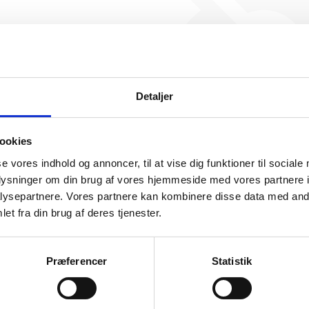
Østjysk Svejseservice har i
beskæftigelse endnu. Vi ka
generere figuren for denne
Detaljer
ookies
se vores indhold og annoncer, til at vise dig funktioner til sociale
oplysninger om din brug af vores hjemmeside med vores partnere i
ysepartnere. Vores partnere kan kombinere disse data med andr
somhedshistorik
et fra din brug af deres tjenester.
Navn
Østjysk Svejseservice
Præferencer
Statistik
Adresse
Torvald Køhlsvej 38, 8300 Odder