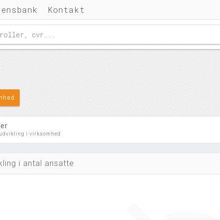
densbank
Kontakt
omhed
ler
 udvikling i virksomhed
kling i antal ansatte