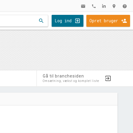
mail
phone
location_on
help
search
Log ind
Opret bruger
Gå til branchesiden
Omsætning, vækst og komplet liste