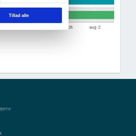
Tillad alle
jul. 12
jul. 19
jul. 26
aug. 2
øjerne
ik