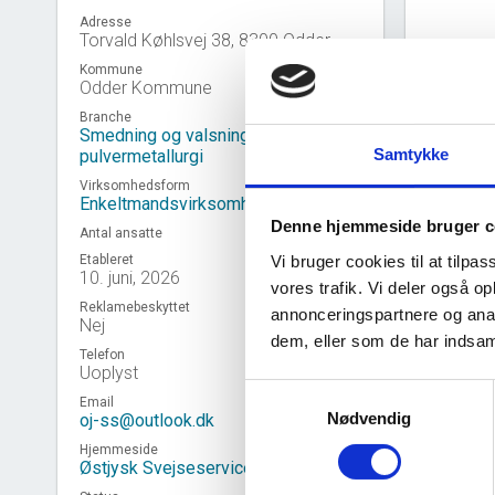
Adresse
Torvald Køhlsvej 38, 8300 Odder
Kommune
Odder Kommune
Branche
Smedning og valsning af metal samt
Samtykke
pulvermetallurgi
Virksomhedsform
Enkeltmandsvirksomhed
Denne hjemmeside bruger c
Antal ansatte
Vi bruger cookies til at tilpas
Etableret
10. juni, 2026
vores trafik. Vi deler også 
Reklamebeskyttet
annonceringspartnere og anal
Virk
event_note
Nej
dem, eller som de har indsaml
Telefon
Uoplyst
Samtykkevalg
Email
Nødvendig
oj-ss@outlook.dk
Hjemmeside
Østjysk Svejseservice