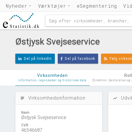
Nyheder
Værktøjer
eSegmentering
Vi
Østjysk Svejseservice
Del på linkedIn
Del på facebook
Følg virks
Virksomheden
Rol
Information, regnskaber og historiske data
Direktion, bestyrelse og
Virksomhedsinformation
Udvi
subject
show_chart
Navn
Østjysk Svejseservice
CVR
46546687