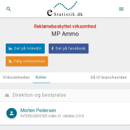
search
menu
Reklamebeskyttet virksomhed
MP Ammo
Del på linkedIn
Del på facebook
Følg virksomhed
Virksomheden
Roller
Gå til branchesiden
Direktion og bestyrelse
people_outline
Morten Pedersen
person
INTERESSENTER siden 31. oktober, 2016