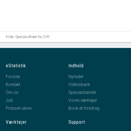
Kilde: Specialudtræk fra CVR.
eStatistik
Indhold
Forside
Nyheder
Kontakt
Vidensbank
Om os
Specialstatistik
Job
Vores værktøjer
Pressen skrev
Book et foredrag
Værktøjer
Support