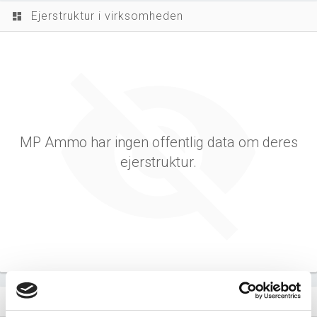
Ejerstruktur i virksomheden
dashboard
MP Ammo har ingen offentlig data om deres
ejerstruktur.
Virksomhedens datterselskaber
dashboard