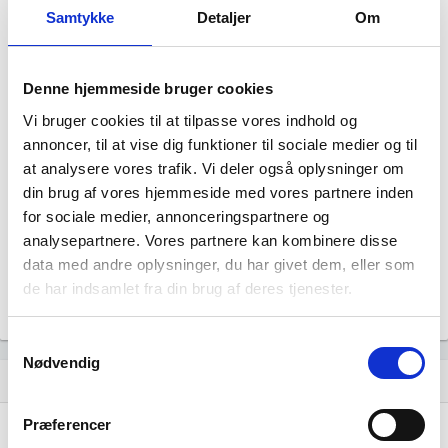
Samtykke
Detaljer
Om
Denne hjemmeside bruger cookies
Vi bruger cookies til at tilpasse vores indhold og
annoncer, til at vise dig funktioner til sociale medier og til
MP Ammo har ingen datterselskaber.
at analysere vores trafik. Vi deler også oplysninger om
din brug af vores hjemmeside med vores partnere inden
for sociale medier, annonceringspartnere og
analysepartnere. Vores partnere kan kombinere disse
data med andre oplysninger, du har givet dem, eller som
de har indsamlet fra din brug af deres tjenester.
Samtykkevalg
Nødvendig
Historisk udvikling af rollerne
hourglass_empty
Præferencer
31. oktober, 2016
hourglass_full