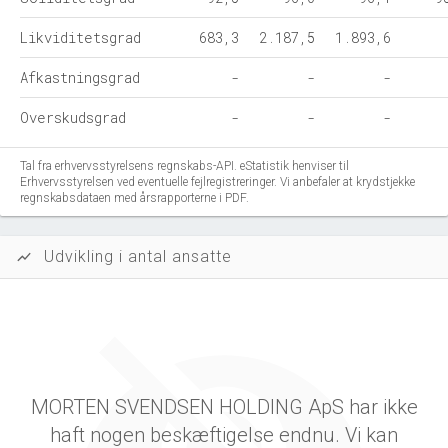
Likviditetsgrad
683,3
2.187,5
1.893,6
Afkastningsgrad
-
-
-
Overskudsgrad
-
-
-
Tal fra erhvervsstyrelsens regnskabs-API. eStatistik henviser til
Erhvervsstyrelsen ved eventuelle fejlregistreringer. Vi anbefaler at krydstjekke
regnskabsdataen med årsrapporterne i PDF.
Udvikling i antal ansatte
show_chart
MORTEN SVENDSEN HOLDING ApS har ikke
haft nogen beskæftigelse endnu. Vi kan