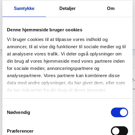
Årsrapporten 2023-12
file_download
Samtykke
Detaljer
Om
Årsrapporten 2022-12
file_download
Denne hjemmeside bruger cookies
Årsrapporten 2021-12
file_download
Vi bruger cookies til at tilpasse vores indhold og
annoncer, til at vise dig funktioner til sociale medier og til
at analysere vores trafik. Vi deler også oplysninger om
din brug af vores hjemmeside med vores partnere inden
Regnskaber
assignment
for sociale medier, annonceringspartnere og
analysepartnere. Vores partnere kan kombinere disse
Resultat i 1000
2025-12
2024-12
2023-12
2022
data med andre oplysninger, du har givet dem, eller som
DKK
de har indsamlet fra din brug af deres tjenester.
Nettoomsætning
-
-
-
Samtykkevalg
Bruttofortjeneste
-
-
-
Nødvendig
Driftsresultat
-
-
-
(EBIT)
Præferencer