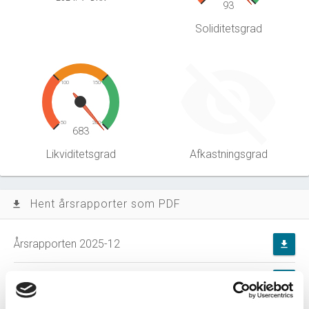
93
Soliditetsgrad
100
150
50
200
683
Likviditetsgrad
Afkastningsgrad
Hent årsrapporter som PDF
file_download
Årsrapporten 2025-12
file_download
Årsrapporten 2024-12
file_download