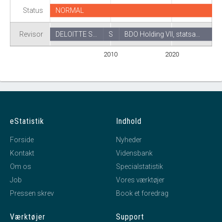
Status
NORMAL
Revisor
DELOITTE S…
S
BDO Holding VII, statsa…
2010
2020
eStatistik
Indhold
Forside
Nyheder
Kontakt
Vidensbank
Om os
Specialstatistik
Job
Vores værktøjer
Pressen skrev
Book et foredrag
Værktøjer
Support