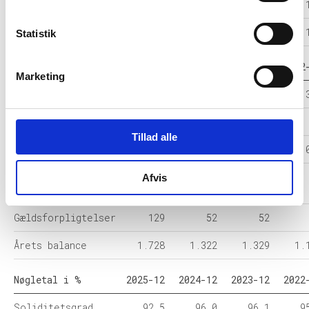
Resultat før skat
326
-7
208
Årets Resultat
330
-7
208
Statistik
Balance i 1000 DKK
2025-12
2024-12
2023-12
2022
Marketing
Anlægsaktiver
847
174
335
Omsætningsaktiver
882
1.148
994
Tillad alle
Egenkapital
1.599
1.270
1.277
1.
Hensatte
Afvis
-
-
-
forpligtelser
Gældsforpligtelser
129
52
52
Årets balance
1.728
1.322
1.329
1.
Nøgletal i %
2025-12
2024-12
2023-12
2022
Soliditetsgrad
92,5
96,0
96,1
9