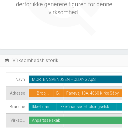
derfor ikke generere figuren for denne
virksomhed.
Virksomhedshistorik
event_note
Navn
MORTEN SVENDSEN HOLDING ApS
Adresse
Brobj…
B.
Fanøvej 13A, 4060 Kirke Såby
Branche
Ikke-finan…
Ikke-finansielle holdingselsk…
Virkso…
Anpartsselskab