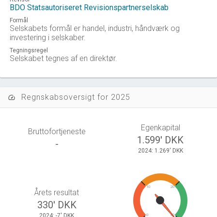
BDO Statsautoriseret Revisionspartnerselskab
Formål
Selskabets formål er handel, industri, håndværk og
investering i selskaber.
Tegningsregel
Selskabet tegnes af en direktør.
Regnskabsoversigt for 2025
speed
Egenkapital
Bruttofortjeneste
1.599' DKK
-
2024: 1.269' DKK
10
20
Årets resultat
330' DKK
2024: -7' DKK
0
30