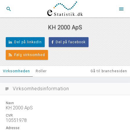
search
menu
KH 2000 ApS
Del på linkedIn
Del på facebook
Følg virksomhed
Virksomheden
Roller
Gå til branchesiden
Virksomhedsinformation
subject
Navn
KH 2000 ApS
CVR
10551978
Adresse