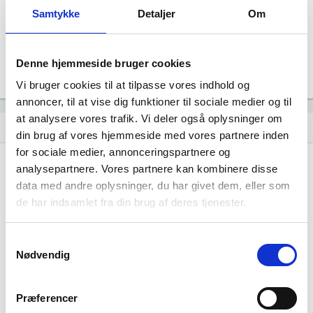
Reviham ApS
Samtykke
Detaljer
Om
Formål
Uoplyst
Tegningsregel
Denne hjemmeside bruger cookies
Uoplyst
Vi bruger cookies til at tilpasse vores indhold og
annoncer, til at vise dig funktioner til sociale medier og til
at analysere vores trafik. Vi deler også oplysninger om
Udvikling i antal ansatte
show_chart
image
din brug af vores hjemmeside med vores partnere inden
for sociale medier, annonceringspartnere og
analysepartnere. Vores partnere kan kombinere disse
1000+
1000+
data med andre oplysninger, du har givet dem, eller som
500 - 999
500 - 999
de har indsamlet fra din brug af deres tjenester.
200 - 499
200 - 499
100 - 199
100 - 199
50 - 99
50 - 99
Samtykkevalg
Nødvendig
20 - 49
20 - 49
10 - 19
10 - 19
5 - 9
5 - 9
Præferencer
2 - 4
2 - 4