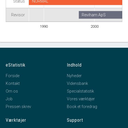
Status
NORMAL
Revisor
Reviham ApS
1990
2000
eStatistik
Indhold
Forside
Nyheder
Kontakt
Vidensbank
Om os
Specialstatistik
Job
Vores værktøjer
Pressen skrev
Book et foredrag
Værktøjer
Support