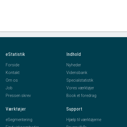
eStatistik
Indhold
Forside
Nyheder
Kontakt
Vidensbank
Om os
Specialstatistik
Job
Vores værktøjer
Pressen skrev
Book et foredrag
Værktøjer
Support
eSegmentering
Hjælp til værktøjerne