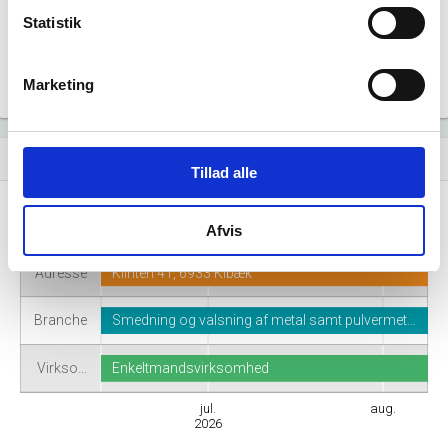
Statistik
Marketing
Virksomhedshistorik
event_note
Tillad alle
Navn
Iversen Multiservice
Afvis
Adresse
Klinten 41, 6933 Kibæk
Branche
Smedning og valsning af metal samt pulvermet…
Virkso…
Enkeltmandsvirksomhed
jul.
aug.
2026