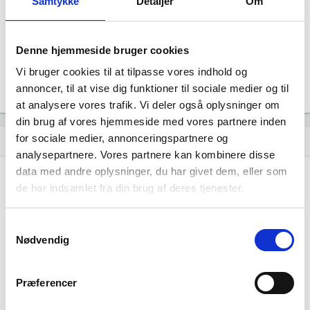
Samtykke
Detaljer
Om
Revisor
Uoplyst
Formål
Denne hjemmeside bruger cookies
Uoplyst
Vi bruger cookies til at tilpasse vores indhold og
Tegningsregel
Uoplyst
annoncer, til at vise dig funktioner til sociale medier og til
at analysere vores trafik. Vi deler også oplysninger om
din brug af vores hjemmeside med vores partnere inden
for sociale medier, annonceringspartnere og
Udvikling i antal ansatte
show_chart
analysepartnere. Vores partnere kan kombinere disse
data med andre oplysninger, du har givet dem, eller som
de har indsamlet fra din brug af deres tjenester.
Samtykkevalg
Nødvendig
Iversen Multiservice har ikke haft nogen
beskæftigelse endnu. Vi kan derfor ikke
Præferencer
generere figuren for denne virksomhed.