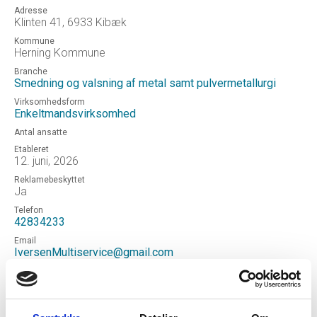
Adresse
Klinten 41, 6933 Kibæk
Kommune
Herning Kommune
Branche
Smedning og valsning af metal samt pulvermetallurgi
Virksomhedsform
Enkeltmandsvirksomhed
Antal ansatte
Etableret
12. juni, 2026
Reklamebeskyttet
Ja
Telefon
42834233
Email
IversenMultiservice@gmail.com
Hjemmeside
Iversen Multiservice
Status
Aktiv