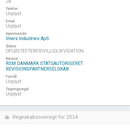
Ja
Telefon
Uoplyst
Email
Uoplyst
Hjemmeside
Imers Industries ApS
Status
OPLØSTEFTERFRIVILLIGLIKVIDATION
Revisor
RSM DANMARK STATSAUTORISERET
REVISIONSPARTNERSELSKAB
Formål
Uoplyst
Tegningsregel
Uoplyst
Regnskabsoversigt for 2024
speed