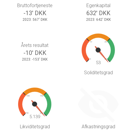
Bruttofortjeneste
Egenkapital
-13' DKK
632' DKK
2023: 567' DKK
2023: 642' DKK
10
20
Årets resultat
-10' DKK
2023: -153' DKK
0
30
53
Soliditetsgrad
100
150
50
200
5.139
Likviditetsgrad
Afkastningsgrad