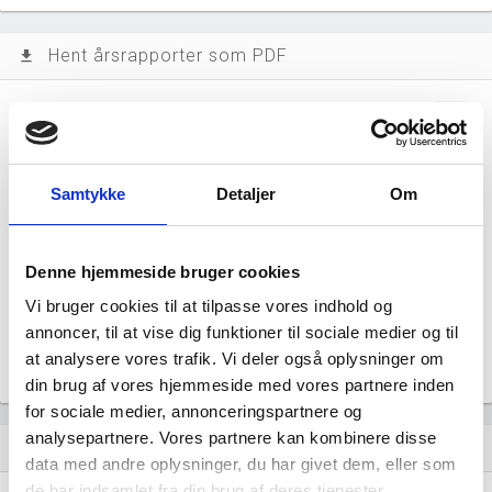
Hent årsrapporter som PDF
file_download
Årsrapporten 2024-12
file_download
Årsrapporten 2023-12
file_download
Samtykke
Detaljer
Om
Årsrapporten 2022-12
file_download
Denne hjemmeside bruger cookies
Årsrapporten 2021-12
file_download
Vi bruger cookies til at tilpasse vores indhold og
annoncer, til at vise dig funktioner til sociale medier og til
Årsrapporten 2020-12
file_download
at analysere vores trafik. Vi deler også oplysninger om
din brug af vores hjemmeside med vores partnere inden
for sociale medier, annonceringspartnere og
analysepartnere. Vores partnere kan kombinere disse
Regnskaber
assignment
data med andre oplysninger, du har givet dem, eller som
de har indsamlet fra din brug af deres tjenester.