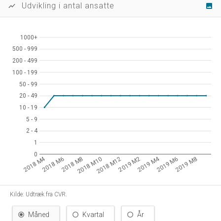
Udvikling i antal ansatte
show_chart
image
1000+
1000+
500 - 999
500 - 999
200 - 499
200 - 499
100 - 199
100 - 199
50 - 99
50 - 99
20 - 49
20 - 49
10 - 19
10 - 19
5 - 9
5 - 9
2 - 4
2 - 4
1
1
0
0
2018 M4
2019 M4
2019 M2
2019 M6
2018 M8
2018 M12
2019 M8
2018 M6
2018 M10
Kilde: Udtræk fra CVR.
Måned
Kvartal
År