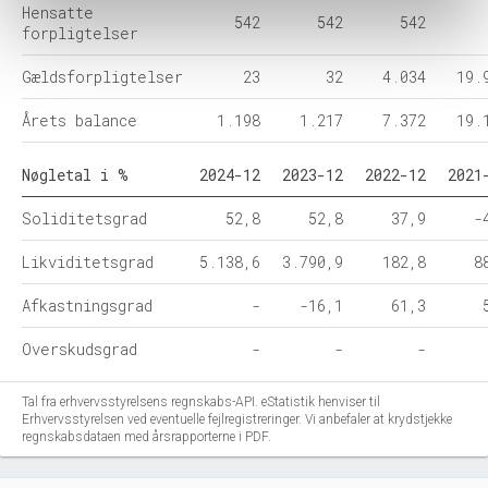
Hensatte
542
542
542
forpligtelser
Gældsforpligtelser
23
32
4.034
19.
Årets balance
1.198
1.217
7.372
19.
Nøgletal i %
2024-12
2023-12
2022-12
2021
Soliditetsgrad
52,8
52,8
37,9
-
Likviditetsgrad
5.138,6
3.790,9
182,8
8
Afkastningsgrad
-
-16,1
61,3
Overskudsgrad
-
-
-
Tal fra erhvervsstyrelsens regnskabs-API. eStatistik henviser til
Erhvervsstyrelsen ved eventuelle fejlregistreringer. Vi anbefaler at krydstjekke
regnskabsdataen med årsrapporterne i PDF.