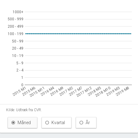
1000+
1000+
500 - 999
500 - 999
200 - 499
200 - 499
100 - 199
100 - 199
50 - 99
50 - 99
20 - 49
20 - 49
10 - 19
10 - 19
5 - 9
5 - 9
2 - 4
2 - 4
1
1
0
0
2016 M4
2015 M1
2015 M6
2015 M11
2016 M9
2017 M2
2017 M7
2017 M12
2018 M5
2018 M10
2019 M3
2019 M8
Kilde: Udtræk fra CVR.
Måned
Kvartal
År