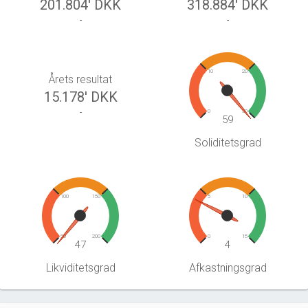
201.804' DKK
318.884' DKK
-
-
10
20
Årets resultat
15.178' DKK
-
0
30
59
Soliditetsgrad
100
150
5
10
50
200
0
15
47
4
Likviditetsgrad
Afkastningsgrad