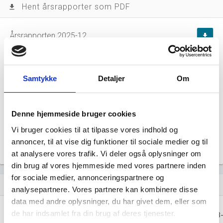
Hent årsrapporter som PDF
file_download
Årsrapporten 2025-12
file_download
Årsrapporten 2025-12
file_download
Samtykke
Detaljer
Om
Årsrapporten 2024-12
file_download
Denne hjemmeside bruger cookies
Årsrapporten 2023-12
file_download
Vi bruger cookies til at tilpasse vores indhold og
Årsrapporten 2022-12
annoncer, til at vise dig funktioner til sociale medier og til
file_download
at analysere vores trafik. Vi deler også oplysninger om
din brug af vores hjemmeside med vores partnere inden
for sociale medier, annonceringspartnere og
Regnskaber
assignment
analysepartnere. Vores partnere kan kombinere disse
data med andre oplysninger, du har givet dem, eller som
Resultat i 1000
de har indsamlet fra din brug af deres tjenester.
2025-12
2025-12
2024-12
2023
DKK