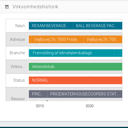
Virksomhedshistorik
event_note
Navn
REXAM BEVERAGE…
BALL BEVERAGE PAC…
Adresse
Vejlbyvej 29, 7000 Frede…
Vejlbyvej 29, 700…
Branche
Fremstilling af letmetalemballage
..
Virkso…
Aktieselskab
Status
NORMAL
PRIC…
PRICEWATERHOUSECOOPERS STAT…
Revisor
2010
2020