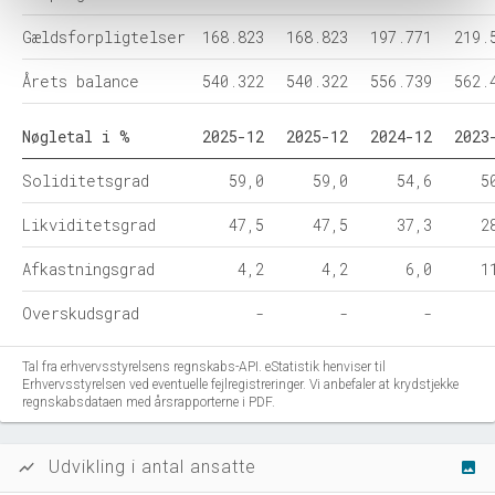
Gældsforpligtelser
168.823
168.823
197.771
219.
Årets balance
540.322
540.322
556.739
562.
Nøgletal i %
2025-12
2025-12
2024-12
2023
Soliditetsgrad
59,0
59,0
54,6
5
Likviditetsgrad
47,5
47,5
37,3
2
Afkastningsgrad
4,2
4,2
6,0
1
Overskudsgrad
-
-
-
Tal fra erhvervsstyrelsens regnskabs-API. eStatistik henviser til
Erhvervsstyrelsen ved eventuelle fejlregistreringer. Vi anbefaler at krydstjekke
regnskabsdataen med årsrapporterne i PDF.
Udvikling i antal ansatte
show_chart
image