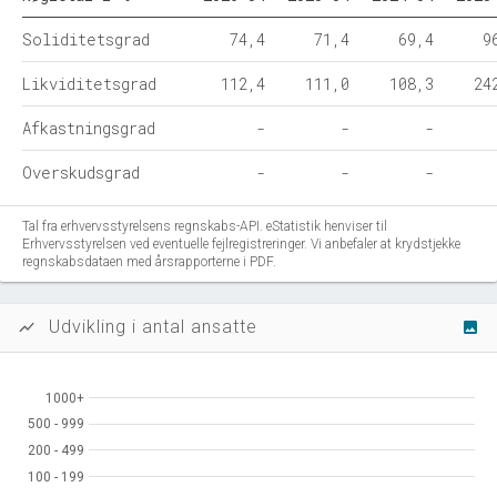
Soliditetsgrad
74,4
71,4
69,4
9
Likviditetsgrad
112,4
111,0
108,3
24
Afkastningsgrad
-
-
-
Overskudsgrad
-
-
-
Tal fra erhvervsstyrelsens regnskabs-API. eStatistik henviser til
Erhvervsstyrelsen ved eventuelle fejlregistreringer. Vi anbefaler at krydstjekke
regnskabsdataen med årsrapporterne i PDF.
Udvikling i antal ansatte
show_chart
image
1000+
1000+
500 - 999
500 - 999
200 - 499
200 - 499
100 - 199
100 - 199