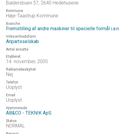
Baldersbuen 57, 2640 Hedehusene
Kommune
Høje-Taastrup Kommune
Branche
Fremstilling af andre maskiner til specielle formål i.a.n.
Virksomhedsform
Anpartsselskab
Antal ansatte
Etableret
14. november, 2005
Reklamebeskyttet
Nej
Telefon
Uoplyst
Email
Uoplyst
Hjemmeside
AB&CO - TEKNIK ApS
Status
NORMAL
Revisor