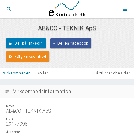
search
menu
AB&CO - TEKNIK ApS
Del på linkedIn
Del på facebook
Følg virksomhed
Virksomheden
Roller
Gå til branchesiden
Virksomhedsinformation
subject
Navn
AB&CO - TEKNIK ApS
CVR
29177996
Adresse