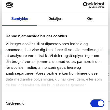
Årsrapporten 2024-04
file_download
Samtykke
Detaljer
Om
Årsrapporten 2023-04
file_download
Denne hjemmeside bruger cookies
Årsrapporten 2022-04
file_download
Vi bruger cookies til at tilpasse vores indhold og
annoncer, til at vise dig funktioner til sociale medier og til
at analysere vores trafik. Vi deler også oplysninger om
Regnskaber
assignment
din brug af vores hjemmeside med vores partnere inden
for sociale medier, annonceringspartnere og
Resultat i 1000
analysepartnere. Vores partnere kan kombinere disse
2026-04
2025-04
2024-04
2023
DKK
data med andre oplysninger, du har givet dem, eller som
de har indsamlet fra din brug af deres tjenester.
Nettoomsætning
-
-
-
Bruttofortjeneste
118
56
106
Samtykkevalg
Nødvendig
Driftsresultat
-
-
-