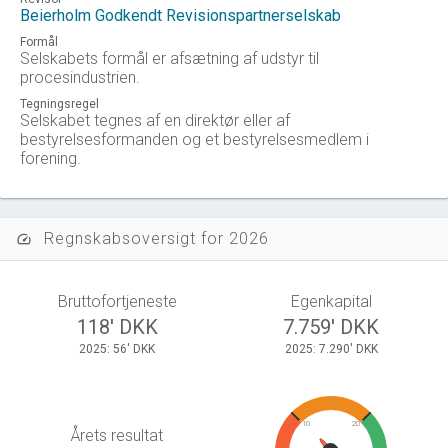
Beierholm Godkendt Revisionspartnerselskab
Formål
Selskabets formål er afsætning af udstyr til
procesindustrien.
Tegningsregel
Selskabet tegnes af en direktør eller af
bestyrelsesformanden og et bestyrelsesmedlem i
forening.
Regnskabsoversigt for 2026
speed
Bruttofortjeneste
Egenkapital
118' DKK
7.759' DKK
2025: 56' DKK
2025: 7.290' DKK
10
20
Årets resultat