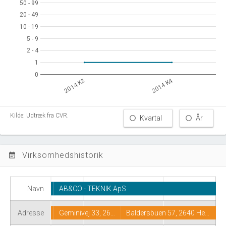
50 - 99
50 - 99
20 - 49
20 - 49
10 - 19
10 - 19
5 - 9
5 - 9
2 - 4
2 - 4
1
1
0
0
2014 K4
2014 K3
Kilde: Udtræk fra CVR.
Kvartal
År
Virksomhedshistorik
event_note
Navn
AB&CO - TEKNIK ApS
Adresse
Geminivej 33, 26…
Baldersbuen 57, 2640 He…