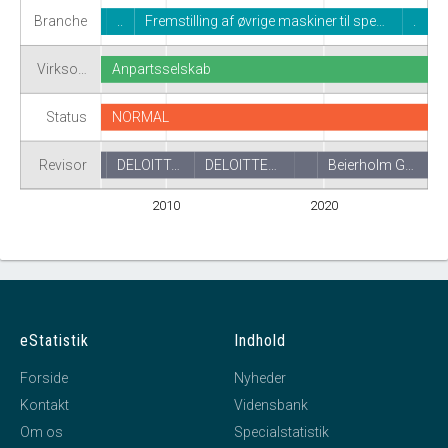
Branche
..
Fremstilling af øvrige maskiner til spe…
.
Virkso…
Anpartsselskab
Status
NORMAL
Revisor
DELOITT…
DELOITTE…
Beierholm G…
2010
2020
eStatistik
Indhold
Forside
Nyheder
Kontakt
Vidensbank
Om os
Specialstatistik