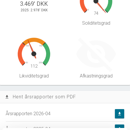
3.469' DKK
2025: 2.978' DKK
0
30
74
Soliditetsgrad
100
150
50
200
112
Likviditetsgrad
Afkastningsgrad
Hent årsrapporter som PDF
file_download
Årsrapporten 2026-04
file_download
Årsrapporten 2025-04
file_download